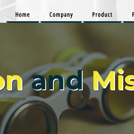
Home
Company
Product
on
and
Mi