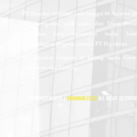
PT Danakar didirikan pada tanggal 08 Agustus 2
dan merupakan anak usaha dari Dana Pensi
Pegadaian yang merupakan badan huk
penyelenggara program pensiun PT Pegadaian.
PT Danakar bergerak di bidang usaha Gener
Contractor dan Trading.
COPYRIGHT@2026 |
DANAKAR.CO.ID
ALL RIGHT RESERVE