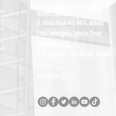
005
Kantor Pusat 1
un
Jl. Otista Raya No. 68-A, Bidara
um
Cina,
Jatinegara, Jakarta Timur
Kantor Pusat 2
al
Jl. Jambrut No. 16A Kenari, Jakarta
Pusat
Indonesia
D