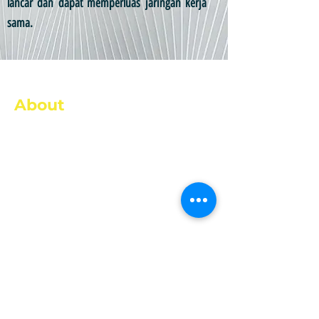
lancar dan dapat memperluas jaringan kerja
sama.
About
PT Danakar didirikan pada tanggal 08 Agustus
2005 dan merupakan anak usaha dari Dana
Pensiun Pegadaian yang merupakan badan hukum
penyelenggara program pensiun PT Pegadaian.
PT Danakar bergerak di bidang usaha General
Contractor dan Trading.
COPYRIGHT@2026 |
DANAKAR.CO.ID
ALL RIGHT RESERVED
Address
Kantor Pusat 1
Jl. Otista Raya No. 68-A, Bidara