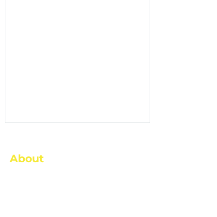
About
PT Danakar didirikan pada tanggal 08 Agustus
2005 dan merupakan anak usaha dari Dana
Pensiun Pegadaian yang merupakan badan hukum
penyelenggara program pensiun PT Pegadaian.