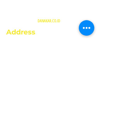
PT Danakar bergerak di bidang usaha General
Contractor dan Trading.
COPYRIGHT@2026 |
DANAKAR.CO.ID
ALL RIGHT RESERVED
Address
Kantor Pusat 1
Jl. Otista Raya No. 68-A, Bidara
Cina,
Jatinegara, Jakarta Timur
Kantor Pusat 2
Jl. Jambrut No. 16A Kenari, Jakarta Pusat
Indonesia
Working hours
Monday
08.00 – 17.00
Tuesday
08.00 – 17.00