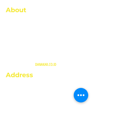
About
PT Danakar didirikan pada tanggal 08 Agustus
2005 dan merupakan anak usaha dari Dana
Pensiun Pegadaian yang merupakan badan hukum
penyelenggara program pensiun PT Pegadaian.
PT Danakar bergerak di bidang usaha General
Contractor dan Trading.
COPYRIGHT@2026 |
DANAKAR.CO.ID
ALL RIGHT RESERVED
Address
Kantor Pusat 1
Jl. Otista Raya No. 68-A, Bidara
Cina,
Jatinegara, Jakarta Timur
Kantor Pusat 2
Jl. Jambrut No. 16A Kenari, Jakarta Pusat