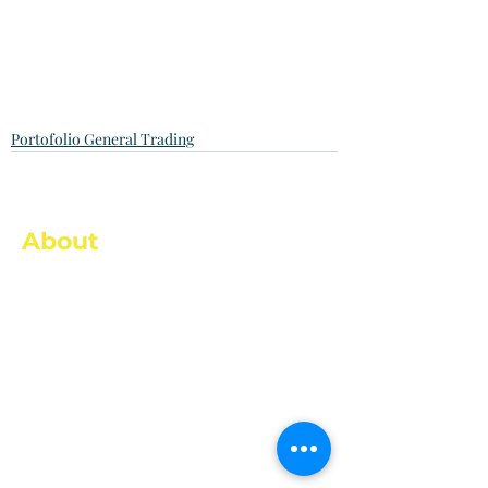
Portofolio General Trading
About
PT Danakar didirikan pada tanggal 08
Agustus 2005 dan merupakan anak usaha
dari Dana Pensiun Pegadaian yang
merupakan badan hukum penyelenggara
program pensiun PT Pegadaian.
PT Danakar bergerak di bidang usaha General
Contractor dan Trading.