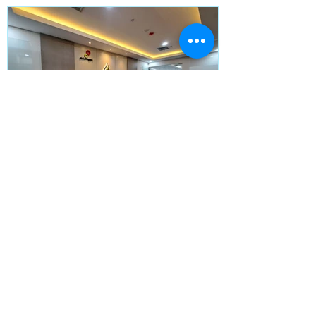
Rancang dan Bangun Kantor PT Cipta
Niaga Gemilang
About