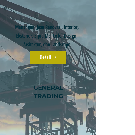
Menangani Jasa Renovasi, Interior,
Eksterior, Sipil, ME, Collo, Design,
Arsitektur, dan Landscape
Detail
GENERAL
TRADING