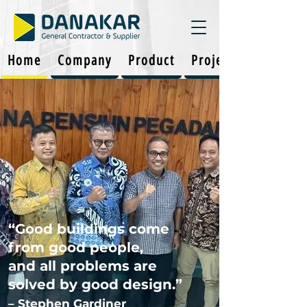
Home
Company
Product
Projects
“Good buildings come
from good people,
and all problems are
solved by good design.”
– Stephen Gardiner