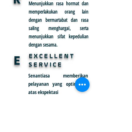
Menunjukkan rasa hormat dan
memperlakukan orang lain
dengan bermartabat dan rasa
saling menghargai, serta
menunjukkan sifat kepedulian
dengan sesama.
E
EXCELLENT
SERVICE
Senantiasa memberikan
pelayanan yang optimal di
atas ekspektasi
A
ABSOLUTE
INTEGRITY
Memiliki kepribadian yang jujur
dan kuat yang tercermin dari